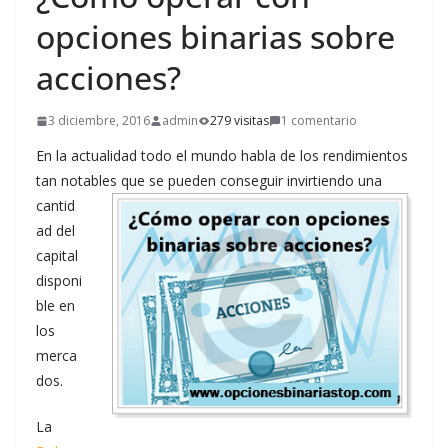
opciones binarias sobre
acciones?
3 diciembre, 2016
admin
279 visitas
1 comentario
En la actualidad todo el mundo habla de los rendimientos
tan notables que se pueden conseguir invirtiendo una
cantid
ad del
capital
disponi
ble en
los
merca
dos.
La