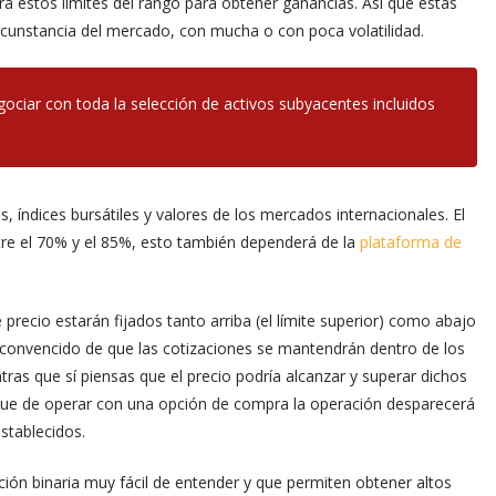
á estos límites del rango para obtener ganancias. Así que estas
rcunstancia del mercado, con mucha o con poca volatilidad.
ociar con toda la selección de activos subyacentes incluidos
, índices bursátiles y valores de los mercados internacionales. El
tre el 70% y el 85%, esto también dependerá de la
plataforma de
 precio estarán fijados tanto arriba (el límite superior) como abajo
stás convencido de que las cotizaciones se mantendrán dentro de los
ras que sí piensas que el precio podría alcanzar y superar dichos
 que de operar con una opción de compra la operación desparecerá
stablecidos.
ión binaria muy fácil de entender y que permiten obtener altos