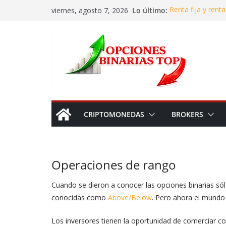
Saltar
Lo último:
Renta fija y rent
viernes, agosto 7, 2026
al
inversión
Invertir en agua
contenido
«oro azul»?
Dónde y en qué in
asegurar gananci
Cómo identificar 
binarias
La gestión de ri
calma en el caos
CRIPTOMONEDAS
BROKERS
Operaciones de rango
Cuando se dieron a conocer las opciones binarias sól
conocidas como
Above/Below
. Pero ahora el mundo
Los inversores tienen la oportunidad de comerciar c