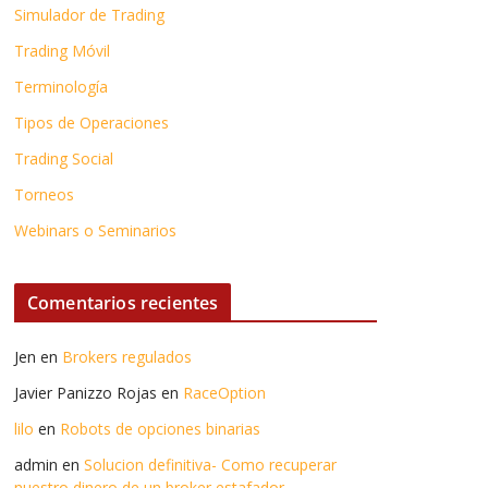
Simulador de Trading
Trading Móvil
Terminología
Tipos de Operaciones
Trading Social
Torneos
Webinars o Seminarios
Comentarios recientes
Jen
en
Brokers regulados
Javier Panizzo Rojas
en
RaceOption
lilo
en
Robots de opciones binarias
admin
en
Solucion definitiva- Como recuperar
nuestro dinero de un broker estafador