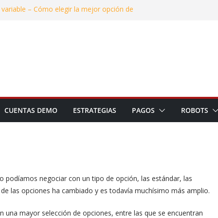
a variable – Cómo elegir la mejor opción de
 – ¿Realmente se puede ganar dinero con el
vertir en 2025: Mi experiencia para
as
y evitar estafas en el mundo de las opciones
esgos en las inversiones: Cómo mantener la
 del mercado
CUENTAS DEMO
ESTRATEGIAS
PAGOS
ROBOTS
o podíamos negociar con un tipo de opción, las estándar, las
 de las opciones ha cambiado y es todavía muchísimo más amplio.
on una mayor selección de opciones, entre las que se encuentran