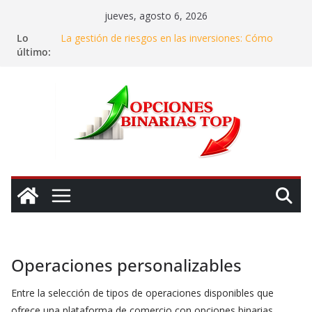
Saltar
jueves, agosto 6, 2026
al
Lo
La gestión de riesgos en las inversiones: Cómo
contenido
último:
mantener la calma en el caos del mercado
Renta fija y renta variable – Cómo elegir la mejor
opción de inversión
Invertir en agua – ¿Realmente se puede ganar
dinero con el «oro azul»?
Dónde y en qué invertir en 2025: Mi experiencia
para asegurar ganancias
Cómo identificar y evitar estafas en el mundo de las
opciones binarias
Operaciones personalizables
Entre la selección de tipos de operaciones disponibles que
ofrece una plataforma de comercio con opciones binarias