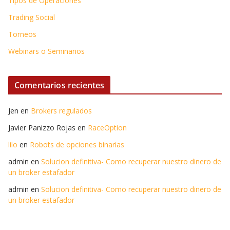
Tipos de Operaciones
Trading Social
Torneos
Webinars o Seminarios
Comentarios recientes
Jen
en
Brokers regulados
Javier Panizzo Rojas
en
RaceOption
lilo
en
Robots de opciones binarias
admin
en
Solucion definitiva- Como recuperar nuestro dinero de
un broker estafador
admin
en
Solucion definitiva- Como recuperar nuestro dinero de
un broker estafador