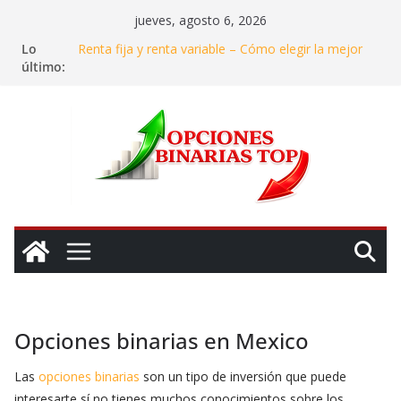
Saltar
jueves, agosto 6, 2026
al
Lo
Renta fija y renta variable – Cómo elegir la mejor
contenido
último:
opción de inversión
Invertir en agua – ¿Realmente se puede ganar
dinero con el «oro azul»?
Dónde y en qué invertir en 2025: Mi experiencia
para asegurar ganancias
Cómo identificar y evitar estafas en el mundo de las
opciones binarias
La gestión de riesgos en las inversiones: Cómo
mantener la calma en el caos del mercado
Opciones binarias en Mexico
Las
opciones binarias
son un tipo de inversión que puede
interesarte sí no tienes muchos conocimientos sobre los