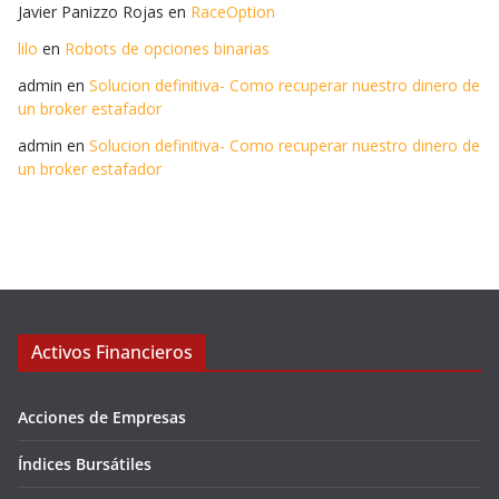
Javier Panizzo Rojas
en
RaceOption
lilo
en
Robots de opciones binarias
admin
en
Solucion definitiva- Como recuperar nuestro dinero de
un broker estafador
admin
en
Solucion definitiva- Como recuperar nuestro dinero de
un broker estafador
Activos Financieros
Acciones de Empresas
Índices Bursátiles