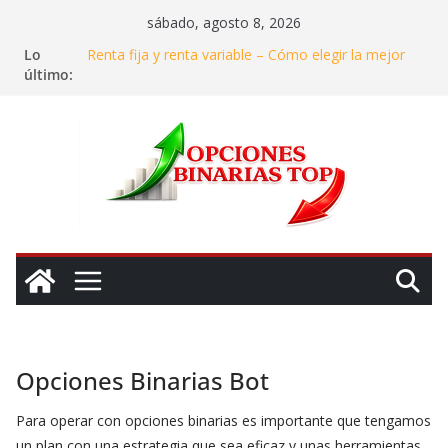
Saltar
sábado, agosto 8, 2026
La gestión de riesgos en las inversiones: Cómo
al
Lo
mantener la calma en el caos del mercado
contenido
último:
Renta fija y renta variable – Cómo elegir la mejor
opción de inversión
Invertir en agua – ¿Realmente se puede ganar
dinero con el «oro azul»?
Dónde y en qué invertir en 2025: Mi experiencia
para asegurar ganancias
Cómo identificar y evitar estafas en el mundo de las
opciones binarias
Opciones Binarias Bot
Para operar con opciones binarias es importante que tengamos
un plan con una estrategia que sea eficaz y unas
herramientas