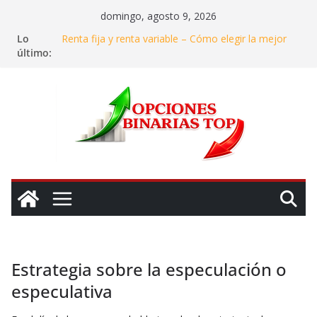
Saltar
domingo, agosto 9, 2026
al
Lo
Renta fija y renta variable – Cómo elegir la mejor
contenido
último:
opción de inversión
Invertir en agua – ¿Realmente se puede ganar
dinero con el «oro azul»?
Dónde y en qué invertir en 2025: Mi experiencia
para asegurar ganancias
Cómo identificar y evitar estafas en el mundo de las
opciones binarias
La gestión de riesgos en las inversiones: Cómo
mantener la calma en el caos del mercado
Estrategia sobre la especulación o
especulativa