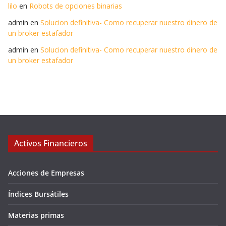
lilo
en
Robots de opciones binarias
admin
en
Solucion definitiva- Como recuperar nuestro dinero de
un broker estafador
admin
en
Solucion definitiva- Como recuperar nuestro dinero de
un broker estafador
Activos Financieros
Acciones de Empresas
Índices Bursátiles
Materias primas