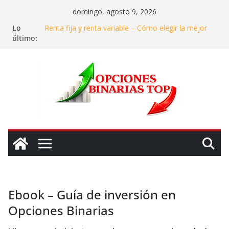
Saltar
domingo, agosto 9, 2026
al
Lo
Renta fija y renta variable – Cómo elegir la mejor
contenido
último:
opción de inversión
Invertir en agua – ¿Realmente se puede ganar
dinero con el «oro azul»?
Dónde y en qué invertir en 2025: Mi experiencia
para asegurar ganancias
Cómo identificar y evitar estafas en el mundo de las
opciones binarias
La gestión de riesgos en las inversiones: Cómo
mantener la calma en el caos del mercado
Ebook – Guía de inversión en
Opciones Binarias