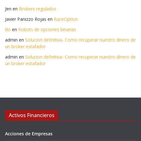
Jen
en
Brokers regulados
Javier Panizzo Rojas
en
RaceOption
lilo
en
Robots de opciones binarias
admin
en
Solucion definitiva- Como recuperar nuestro dinero de
un broker estafador
admin
en
Solucion definitiva- Como recuperar nuestro dinero de
un broker estafador
Activos Financieros
Acciones de Empresas